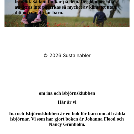
framtid. Sådant funkar på dem. De glömmer ofta
att deras inte påverkas så mycket av klimatet utan
ditt och om du får barn.
© 2026
Sustainabler
om ina och isbjörnsklubben
Här är vi
Ina och Isbjörnsklubben är en bok för barn om att rädda
isbjörnar. Vi som har gjort boken är Johanna Flood och
Nancy Grönholm.