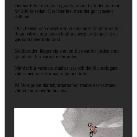
Det har blivit mer än en grad varmare i världen nu mot
för 200 år sedan. Det låter lite, men det gör jättestor
skillnad.
Olja, bensin och diesel som vi använder för att köra bil,
flyga, värma upp hus och göra energi av släpper ut en
gas som heter koldioxid.
Koldioxiden lägger sig som en filt ovanför jorden som
gör att det blir varmare därunder.
När det blir varmare smälter isar och det blir stökigare
väder med mer stormar, regn och torka.
På Nordpolen där isbjörnarna bor märks det varmare
vädret ännu mer än hos oss.