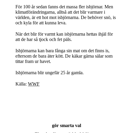
För 100 år sedan fanns det massa fler isbjörnar. Men
klimatförändringarna, alltså att det blir varmare i
världen, är ett hot mot isbjörnarna. De behöver snö, is
och kyla för att kunna leva.
När det blir för varmt kan isbjörnarna hettas ihjäl för
att de har så tjock och fet päls.
Isbjörnarna kan bara fånga sin mat om det finns is,
eftersom de bara äter kött. De käkar gärna sälar som
tittar fram ur havet.
Isbjörnarna blir ungefär 25 år gamla.
Källa:
WWF
gör smarta val