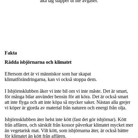
åka tåg släpper ut lite avgaser.
Fakta
Rädda isbjörnarna och klimatet
Eftersom det är vi människor som har skapat
klimatförändringarna, kan vi också stoppa dem.
I Isbjörnsklubben åker vi inte bil om vi inte måste. Det är smart,
för många bilar använder bensin för att köra. Det är också smart
att inte flyga och att inte köpa så mycker saker. Nästan alla grejer
vi köper är gjorda av material från naturen och energi från olja.
Isbjörnsklubben äter helst inte kött (fast det gör isbjörnar). Kött
från affären, och särskilt från kossor påverkar klimatet mycket mer
än vegetarisk mat. Vilt kött, som isbjörnarna äter, är också bättre
för klimatet än kött från affären.