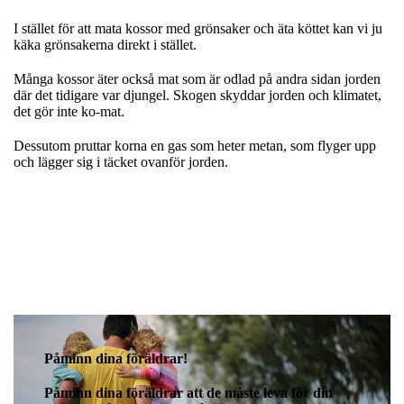
I stället för att mata kossor med grönsaker och äta köttet kan vi ju
käka grönsakerna direkt i stället.
Många kossor äter också mat som är odlad på andra sidan jorden
där det tidigare var djungel. Skogen skyddar jorden och klimatet,
det gör inte ko-mat.
Dessutom pruttar korna en gas som heter metan, som flyger upp
och lägger sig i täcket ovanför jorden.
Påminn dina föräldrar!
Påminn dina föräldrar att de måste leva för din