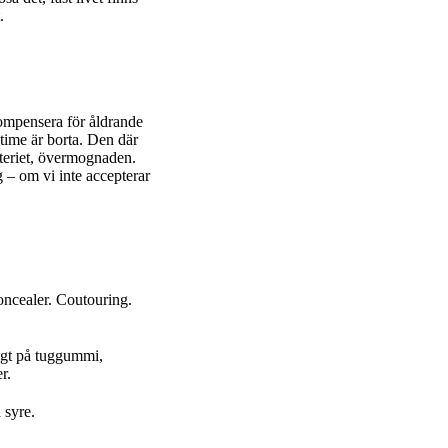
.
kompensera för åldrande
 time är borta. Den där
teriet, övermognaden.
g – om vi inte accepterar
oncealer. Coutouring.
agt på tuggummi,
r.
 syre.