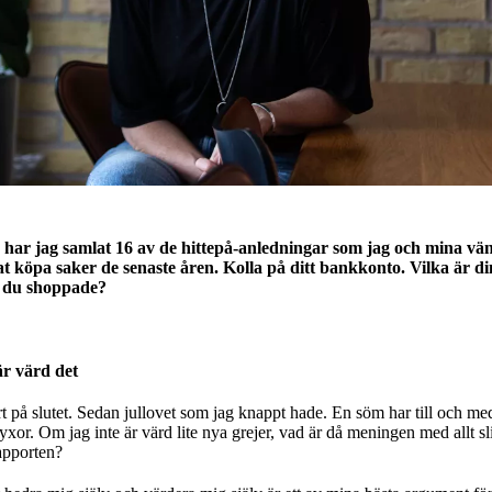
har jag samlat 16 av de hittepå-anledningar som jag och mina vän
 köpa saker de senaste åren. Kolla på ditt bankkonto. Vilka är d
a du shoppade?
är värd det
rt på slutet. Sedan jullovet som jag knappt hade. En söm har till och me
yxor. Om jag inte är värd lite nya grejer, vad är då meningen med allt sl
apporten?