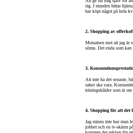
Att ge till mig själv för 
sig. I stunden hittar hjär
har köpt något på hela kva
2. Shopping av offerkof
Motsatsen mot att jag är v
sömn. Det enda som kan än
3. Konsumtionsprestati
Att inte ha det senaste, b
saker ska vara. Konsumtio
träningskläder som är ute s
4. Shopping för att det
Jag minns inte hur man le
jobbet och en tv-skärm på 
kommer det reklam för ett l