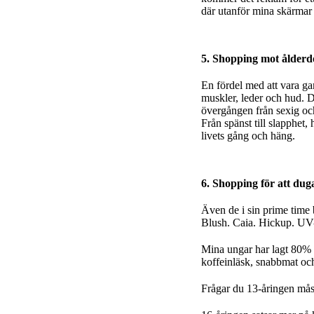
där utanför mina skärmar r
5. Shopping mot ålder
En fördel med att vara ga
muskler, leder och hud. De
övergången från sexig oc
Från spänst till slapphet,
livets gång och häng.
6. Shopping för att dug
Även de i sin prime time
Blush. Caia. Hickup. UV-l
Mina ungar har lagt 80% 
koffeinläsk, snabbmat och
Frågar du 13-åringen måst