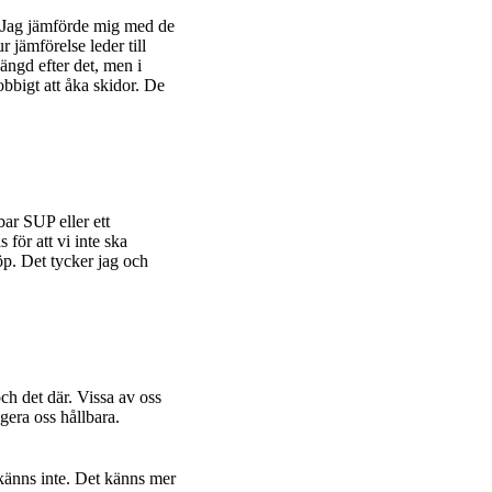
a. Jag jämförde mig med de
 jämförelse leder till
ängd efter det, men i
obbigt att åka skidor. De
bar SUP eller ett
 för att vi inte ska
köp. Det tycker jag och
ch det där. Vissa av oss
gera oss hållbara.
känns inte. Det känns mer