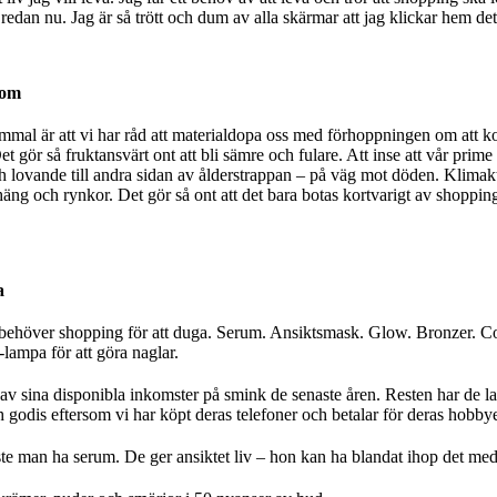
edan nu. Jag är så trött och dum av alla skärmar att jag klickar hem det
dom
mmal är att vi har råd att materialdopa oss med förhoppningen om att 
t gör så fruktansvärt ont att bli sämre och fulare. Att inse att vår prime
h lovande till andra sidan av ålderstrappan – på väg mot döden. Klimak
 häng och rynkor. Det gör så ont att det bara botas kortvarigt av shoppin
a
 behöver shopping för att duga. Serum. Ansiktsmask. Glow. Bronzer. C
ampa för att göra naglar.
av sina disponibla inkomster på smink de senaste åren. Resten har de l
 godis eftersom vi har köpt deras telefoner och betalar för deras hobbye
e man ha serum. De ger ansiktet liv – hon kan ha blandat ihop det med