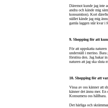
Däremot kunde jag inte ac
andra och kände mig sämre
konsumtion). Kort därefter
stället kände jag mig ännu
gamla laggen står kvar i f
9. Shopping för att kun
För att uppskatta naturen 
underställ i merino. Bara 
förstöra den. Jag bakar in
naturen att jag ska sluta 
10. Shopping för att va
Vissa av oss känner att s
känner det ännu mer. En de
Konsumera oss hållbara.
Det härliga och skrämman