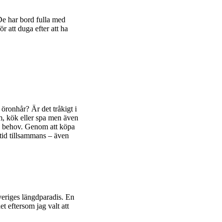
De har bord fulla med
 att duga efter att ha
 öronhår? Är det tråkigt i
um, kök eller spa men även
nya behov. Genom att köpa
amtid tillsammans – även
veriges längdparadis. En
t eftersom jag valt att