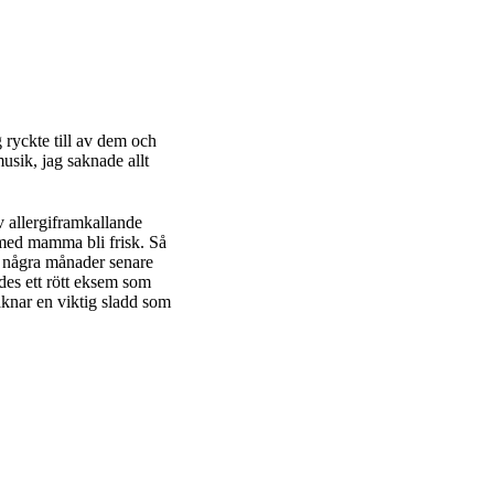
 ryckte till av dem och
musik, jag saknade allt
av allergiframkallande
h med mamma bli frisk. Så
att några månader senare
des ett rött eksem som
aknar en viktig sladd som