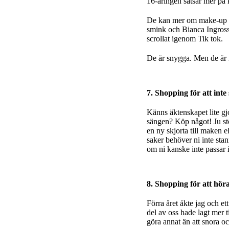
16-åringen satsar mer på 
De kan mer om make-up än
smink och Bianca Ingrosso
scrollat igenom Tik tok.
De är snygga. Men de är i
7. Shopping för att inte 
Känns äktenskapet lite gjo
sängen? Köp något! Ju stö
en ny skjorta till maken e
saker behöver ni inte stan
om ni kanske inte passar 
8. Shopping för att höra 
Förra året åkte jag och e
del av oss hade lagt mer t
göra annat än att snora oc