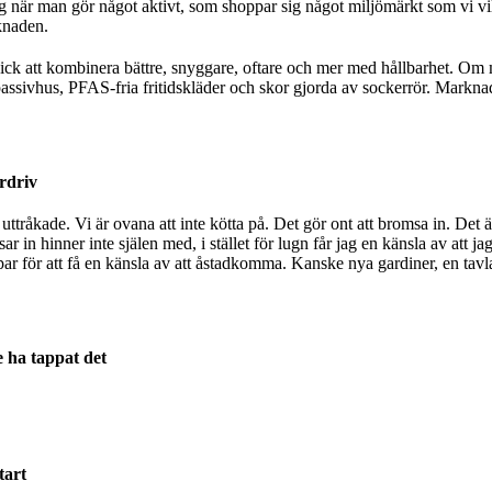
g när man gör något aktivt, som shoppar sig något miljömärkt som vi vil
knaden.
ick att kombinera bättre, snyggare, oftare och mer med hållbarhet. Om 
 passivhus, PFAS-fria fritidskläder och skor gjorda av sockerrör. Marknad
rdriv
tt uttråkade. Vi är ovana att inte kötta på. Det gör ont att bromsa in. Det 
r in hinner inte själen med, i stället för lugn får jag en känsla av att j
par för att få en känsla av att åstadkomma. Kanske nya gardiner, en tavl
e ha tappat det
tart