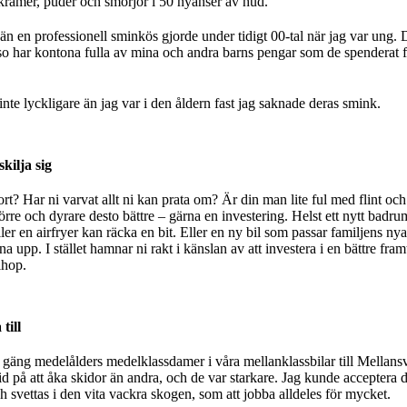
krämer, puder och smörjor i 50 nyanser av hud.
 en professionell sminkös gjorde under tidigt 00-tal när jag var ung. 
 har kontona fulla av mina och andra barns pengar som de spenderat för
nte lyckligare än jag var i den åldern fast jag saknade deras smink.
skilja sig
rt? Har ni varvat allt ni kan prata om? Är din man lite ful med flint och
rre och dyrare desto bättre – gärna en investering. Helst ett nytt badr
ller en airfryer kan räcka en bit. Eller en ny bil som passar familjens 
na upp. I stället hamnar ni rakt i känslan av att investera i en bättre fr
ihop.
till
tt gäng medelålders medelklassdamer i våra mellanklassbilar till Mellans
id på att åka skidor än andra, och de var starkare. Jag kunde acceptera de
h svettas i den vita vackra skogen, som att jobba alldeles för mycket.