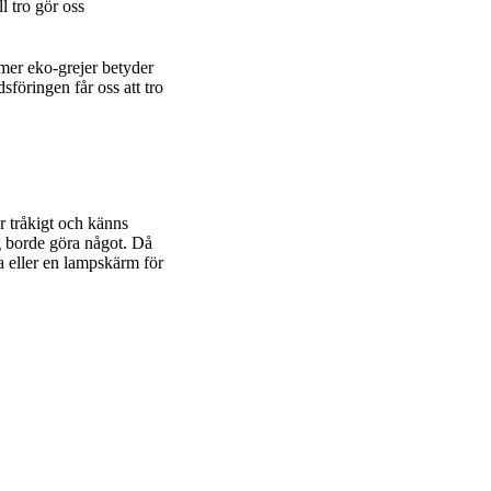
l tro gör oss
mer eko-grejer betyder
sföringen får oss att tro
är tråkigt och känns
ag borde göra något. Då
a eller en lampskärm för