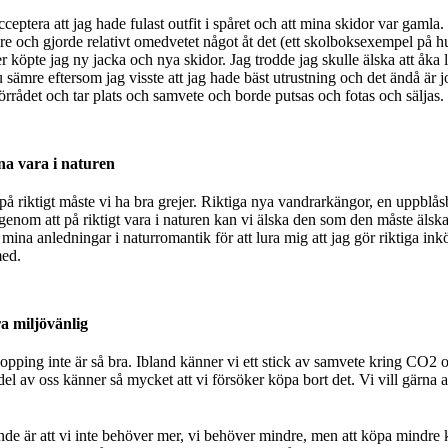
ceptera att jag hade fulast outfit i spåret och att mina skidor var gaml
 och gjorde relativt omedvetet något åt det (ett skolboksexempel på hur
 köpte jag ny jacka och nya skidor. Jag trodde jag skulle älska att åka l
 sämre eftersom jag visste att jag hade bäst utrustning och det ändå är j
örrådet och tar plats och samvete och borde putsas och fotas och säljas.
na vara i naturen
på riktigt måste vi ha bra grejer. Riktiga nya vandrarkängor, en uppblås
genom att på riktigt vara i naturen kan vi älska den som den måste älskas
 mina anledningar i naturromantik för att lura mig att jag gör riktiga in
med.
ra miljövänlig
hopping inte är så bra. Ibland känner vi ett stick av samvete kring CO2 o
l av oss känner så mycket att vi försöker köpa bort det. Vi vill gärna a
de är att vi inte behöver mer, vi behöver mindre, men att köpa mindre 