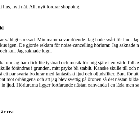
 hus, nytt nåt. Allt nytt fordrar shopping.
id
var väldigt stressad. Min mamma var döende. Jag hade svårt för ljud. Jag
 fokus igen. De gjorde reklam för noise-cancelling hörlurar. Jag saknade 
och kul. Jag saknade lugn.
läka om jag bara fick lite tystnad och musik för mig själv i en värld full 
 skulle förändras i grunden, mitt psyke bli stabilt. Kanske skulle till oc
på ett par svarta lyxlurar med fantastiskt ljud och oljudsfilter. Bara för 
t mot örhängena och att jag blev svettig på öronen så det nästan bilda
in ljud. Hörlurarna ligger fortfarande nästan oanvända i en låda men s
 är rea