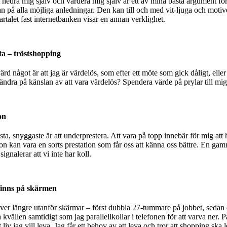
att hedra mig själv och värdera mig själv är ett av mina bästa argument fö
nan på alla möjliga anledningar. Den kan till och med vit-ljuga och motiv
rtalet fast internetbanken visar en annan verklighet.
ta – tröstshopping
ärd något är att jag är värdelös, som efter ett möte som gick dåligt, eller
dra på känslan av att vara värdelös? Spendera värde på prylar till mig
on
ästa, snyggaste är att underprestera. Att vara på topp innebär för mig att
n kan vara en sorts prestation som får oss att känna oss bättre. En gamm
ignalerar att vi inte har koll.
 finns på skärmen
ver längre utanför skärmar – först dubbla 27-tummare på jobbet, sedan
kvällen samtidigt som jag parallellkollar i telefonen för att varva ner.
iv jag vill leva. Jag får ett behov av att leva och tror att shopping ska lö