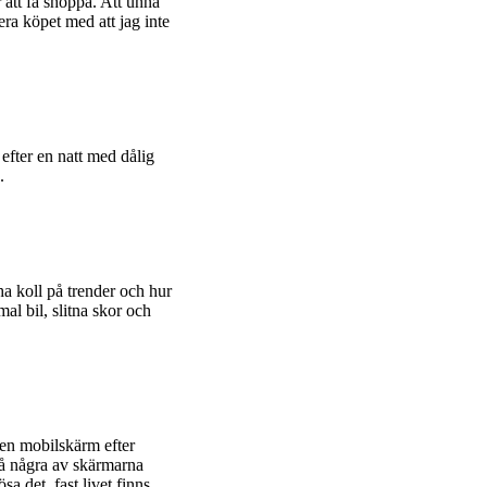
r att få shoppa. Att unna
era köpet med att jag inte
 efter en natt med dålig
.
 ha koll på trender och hur
al bil, slitna skor och
 en mobilskärm efter
 På några av skärmarna
sa det, fast livet finns