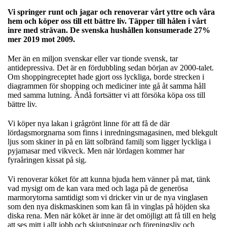
Vi springer runt och jagar och renoverar vårt yttre och våra
hem och köper oss till ett bättre liv. Täpper till hålen i vårt
inre med strävan. De svenska hushållen konsumerade 27%
mer 2019 mot
2009
.
Mer än en miljon svenskar eller var tionde svensk, tar
antidepressiva. Det är en fördubbling sedan början av 2000-talet.
Om shoppingreceptet hade gjort oss lyckliga, borde strecken i
diagrammen för shopping och mediciner inte gå åt samma håll
med samma
lutning
. Ändå fortsätter vi att försöka köpa oss till
bättre liv.
Vi köper nya lakan i grågrönt linne för att få de där
lördagsmorgnarna som finns i inredningsmagasinen, med blekgult
ljus som skiner in på en lätt solbränd familj som ligger lyckliga i
pyjamasar med vikveck. Men när lördagen kommer har
fyraåringen kissat på sig.
Vi renoverar köket för att kunna bjuda hem vänner på mat, tänk
vad mysigt om de kan vara med och laga på de generösa
marmorytorna samtidigt som vi dricker vin ur de nya vinglasen
som den nya diskmaskinen som kan få in vinglas på höjden ska
diska rena. Men när köket är inne är det omöjligt att få till en helg
att ses mitt i allt jobb och skjutsningar och föreningsliv och