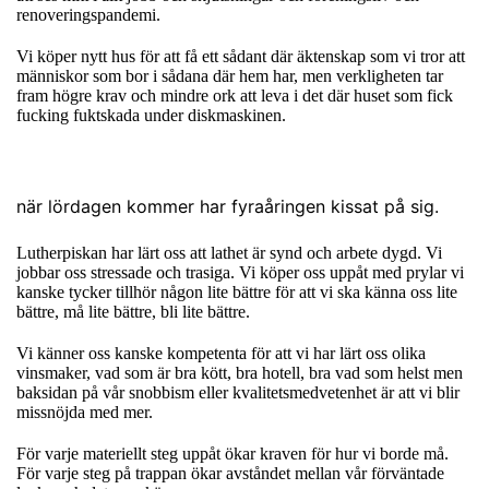
renoveringspandemi.
Vi köper nytt hus för att få ett sådant där äktenskap som vi tror att
människor som bor i sådana där hem har, men verkligheten tar
fram högre krav och mindre ork att leva i det där huset som fick
fucking fuktskada under diskmaskinen.
när lördagen kommer har fyraåringen kissat på sig.
Lutherpiskan har lärt oss att lathet är synd och arbete dygd. Vi
jobbar oss stressade och trasiga. Vi köper oss uppåt med prylar vi
kanske tycker tillhör någon lite bättre för att vi ska känna oss lite
bättre, må lite bättre, bli lite bättre.
Vi känner oss kanske kompetenta för att vi har lärt oss olika
vinsmaker, vad som är bra kött, bra hotell, bra vad som helst men
baksidan på vår snobbism eller kvalitetsmedvetenhet är att vi blir
missnöjda med mer.
För varje materiellt steg uppåt ökar kraven för hur vi borde må.
För varje steg på trappan ökar avståndet mellan vår förväntade